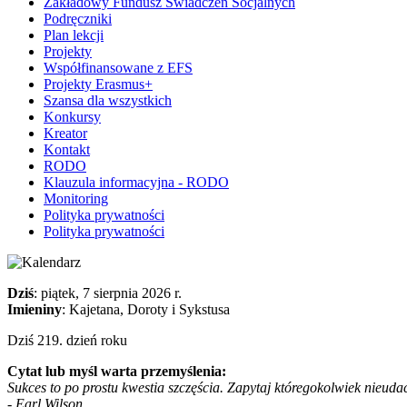
Zakładowy Fundusz Świadczeń Socjalnych
Podręczniki
Plan lekcji
Projekty
Współfinansowane z EFS
Projekty Erasmus+
Szansa dla wszystkich
Konkursy
Kreator
Kontakt
RODO
Klauzula informacyjna - RODO
Monitoring
Polityka prywatności
Polityka prywatności
Dziś
: piątek, 7 sierpnia 2026 r.
Imieniny
: Kajetana, Doroty i Sykstusa
Dziś 219. dzień roku
Cytat lub myśl warta przemyślenia:
Sukces to po prostu kwestia szczęścia. Zapytaj któregokolwiek nieuda
- Earl Wilson