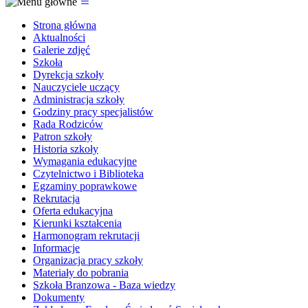
Strona główna
Aktualności
Galerie zdjęć
Szkoła
Dyrekcja szkoły
Nauczyciele uczący
Administracja szkoły
Godziny pracy specjalistów
Rada Rodziców
Patron szkoły
Historia szkoły
Wymagania edukacyjne
Czytelnictwo i Biblioteka
Egzaminy poprawkowe
Rekrutacja
Oferta edukacyjna
Kierunki kształcenia
Harmonogram rekrutacji
Informacje
Organizacja pracy szkoły
Materiały do pobrania
Szkoła Branzowa - Baza wiedzy
Dokumenty